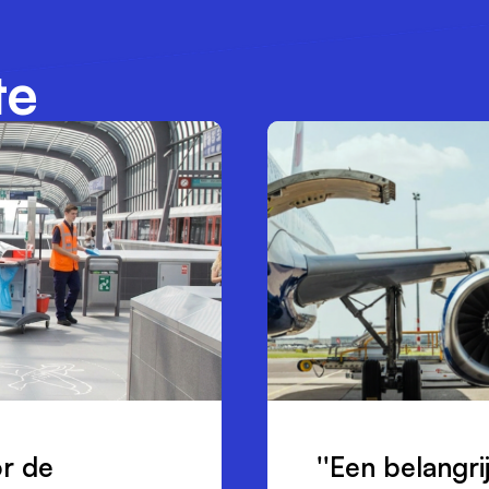
te
or de
''Een belangr