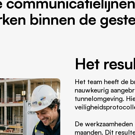
e communicatielijnen
rken binnen de gestel
Het resu
Het team heeft de b
nauwkeurig aangebr
tunnelomgeving. Hie
veiligheidsprotocoll
De werkzaamheden zi
maanden. Dit resulte