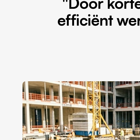
"Door kort
efficiënt we