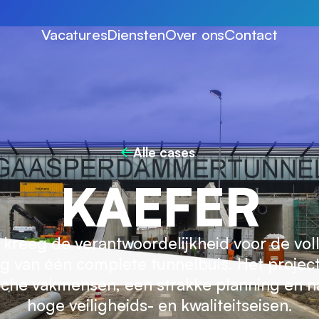
Vacatures
Diensten
Over ons
Contact
Alle cases
KAEFER
kreeg de verantwoordelijkheid voor de vol
ng van één complete tunnelbuis. Het project
ische vakmensen, een strakke planning en n
hoge veiligheids- en kwaliteitseisen.