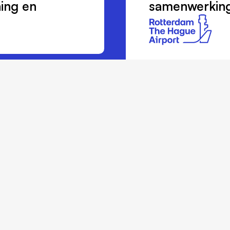
ning en
samenwerking 
p de
Bel ons
+31 252 62
+31 6 41 30