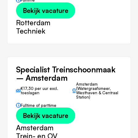
Fulltime
Bekijk vacature
Rotterdam
Techniek
Specialist Treinschoonmaak
– Amsterdam
Amsterdam
€17,30 per uur excl.
(Watergraafsmeer,
toeslagen
Westhaven & Centraal
Station)
Fulltime of parttime
Bekijk vacature
Amsterdam
Trein- en OV