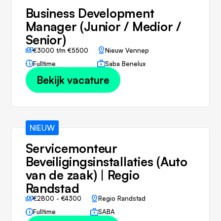
Business Development
Manager (Junior / Medior /
Senior)
€3000 t/m €5500
Nieuw Vennep
Fulltime
Saba Benelux
Bekijk vacature
NIEUW
Servicemonteur
Beveiligingsinstallaties (Auto
van de zaak) | Regio
Randstad
€2800 - €4300
Regio Randstad
Fulltime
SABA