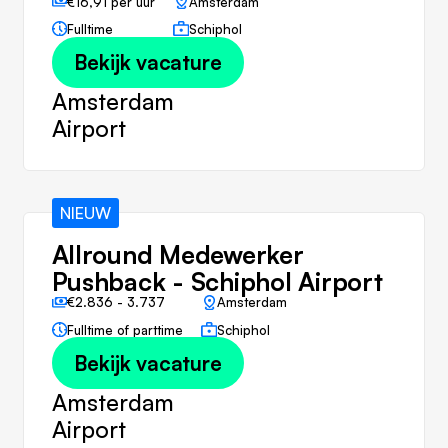
€16,91 per uur
Amsterdam
Fulltime
Schiphol
Bekijk vacature
Amsterdam
Airport
NIEUW
Allround Medewerker
Pushback - Schiphol Airport
€2.836 - 3.737
Amsterdam
Fulltime of parttime
Schiphol
Bekijk vacature
Amsterdam
Airport