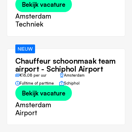
Bekijk vacature
Amsterdam
Techniek
NIEUW
Chauffeur schoonmaak team
airport - Schiphol Airport
€16,08 per uur
Amsterdam
Fulltime of parttime
Schiphol
Bekijk vacature
Amsterdam
Airport