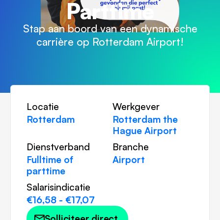
Parttime
Stap aan boord van een dynamische
carrière op Rotterdam Airport!
Locatie
Werkgever
Rotterdam
Rotterdam the
Hague Airport
Dienstverband
Branche
Fulltime of
Airport
parttime
Salarisindicatie
€16,58 - €17,07
Solliciteer direct