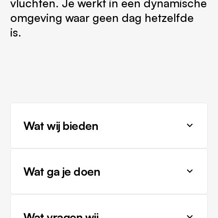
vluchten. Je werkt in een dynamische
omgeving waar geen dag hetzelfde
is.
Wat wij bieden
Startsalaris van €16,91 per uur en
zodra je ervaring hebt €17,07!
Wat ga je doen
Toeslagen tot wel €34,83 per
uur!
Laden en lossen van bagage in-
en uit de vliegtuigen
Keuze om als oproepkracht te
Wat vragen wij