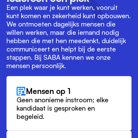
Een plek waar je kunt werken, vooruit
kunt komen en zekerheid kunt opbouwen.
We ontmoeten dagelijks mensen die
willen werken, maar die iemand nodig
hebben die met hen meedenkt, duidelijk
communiceert en helpt bij de eerste
stappen. Bij SABA kennen we onze
mensen persoonlijk.
Mensen op 1
Geen anonieme instroom; elke
kandidaat is gesproken en
begeleid.