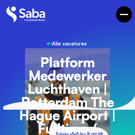
Alle vacatures
Platform
Medewerker
Luchthaven |
Rotterdam The
Hague Airport |
Fulltime /