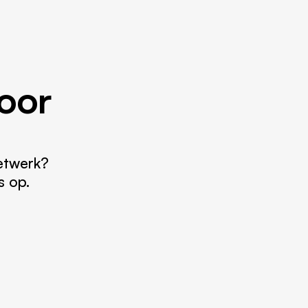
voor
netwerk?
s op.