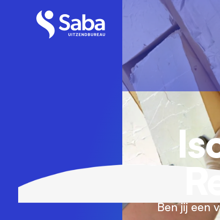
Is
R
Ben jij een 