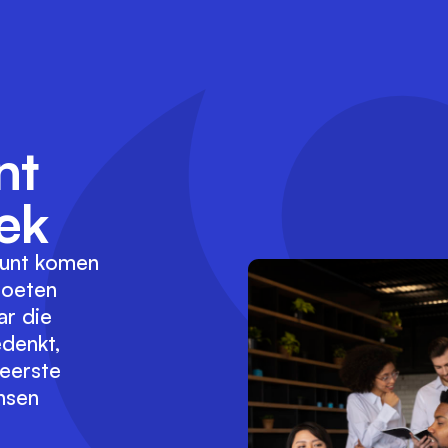
ent
ek
 kunt komen
moeten
ar die
denkt,
 eerste
nsen