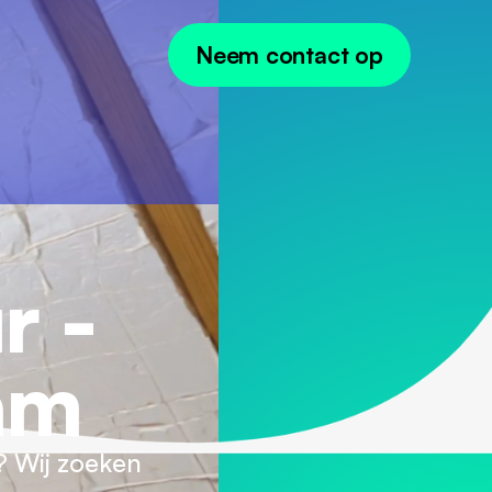
Neem contact op
r -
am
g? Wij zoeken