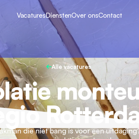
Vacatures
Diensten
Over ons
Contact
Alle vacatures
olatie monteu
egio Rotterd
vakman die niet bang is voor een uitdagin