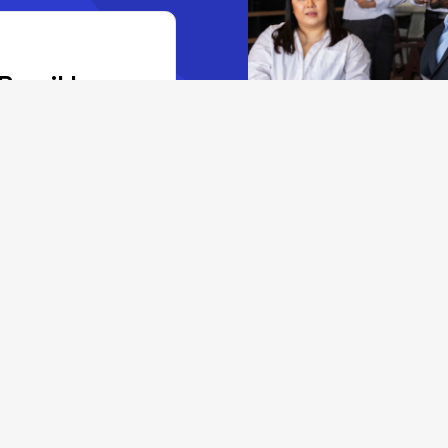
Bereikbaar
nonieme
m; elke
at is gesproken
leid.