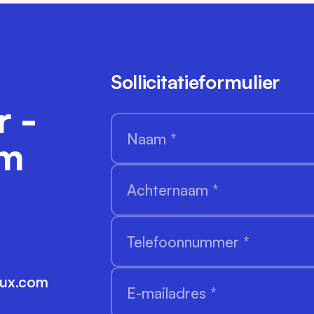
Sollicitatieformulier
r -
am
lux.com